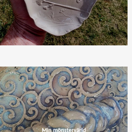
Min mönstervärld