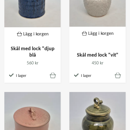
Lägg i korgen
Lägg i korgen
Skål med lock "djup
blå
Skål med lock "vit"
560 kr
450 kr
I lager
I lager