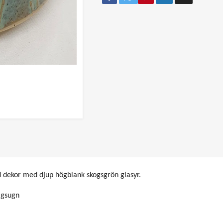
ad dekor med djup högblank skogsgrön glasyr.
ågsugn