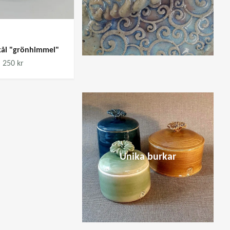
kål "grönhimmel"
Tvålfat "ljusgrön matt"
250 kr
200 kr
Unika burkar