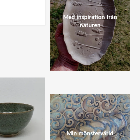
Med inspiration från
naturen
Min mönstervärld