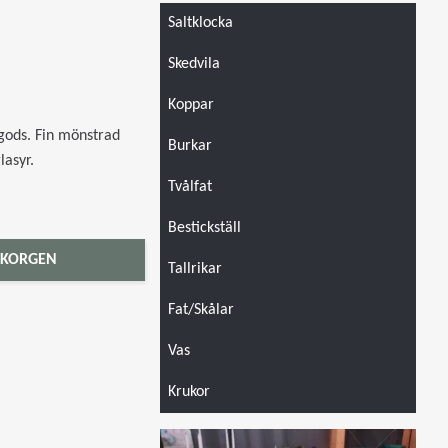
Saltklocka
Skedvila
Koppar
ngods. Fin mönstrad
Burkar
lasyr.
Tvålfat
Bestickställ
 KORGEN
Tallrikar
Fat/Skålar
Vas
Krukor