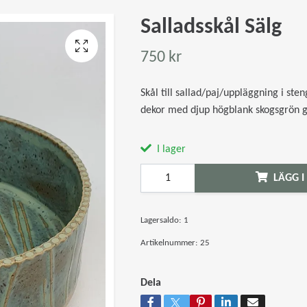
Salladsskål Sälg
750 kr
Skål till sallad/paj/uppläggning i ste
dekor med djup högblank skogsgrön g
I lager
LÄGG I
Lagersaldo:
1
Artikelnummer:
25
Dela