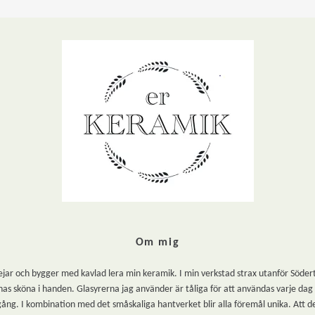
Om mig
r och bygger med kavlad lera min keramik. I min verkstad strax utanför Södertälje
as sköna i handen. Glasyrerna jag använder är tåliga för att användas varje dag oc
gång. I kombination med det småskaliga hantverket blir alla föremål unika. Att de