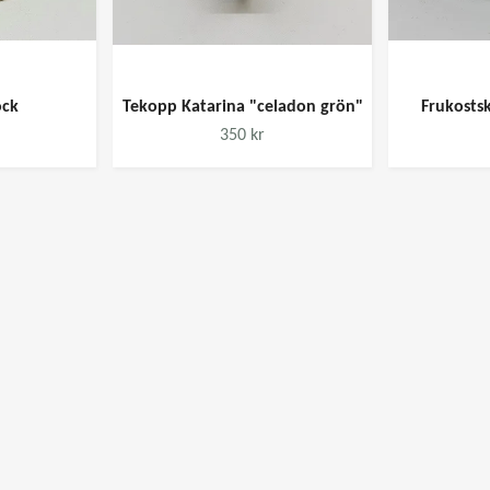
ock
Tekopp Katarina "celadon grön"
Frukosts
350 kr