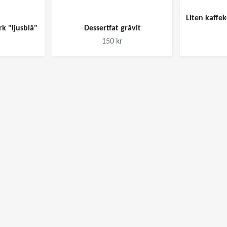
Liten kaffe
k "ljusblå"
Dessertfat gråvit
150 kr