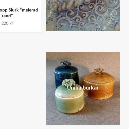
kopp Slurk "melerad
rand"
Skål med lock "ekollon blå"
220 kr
460 kr
Unika burkar