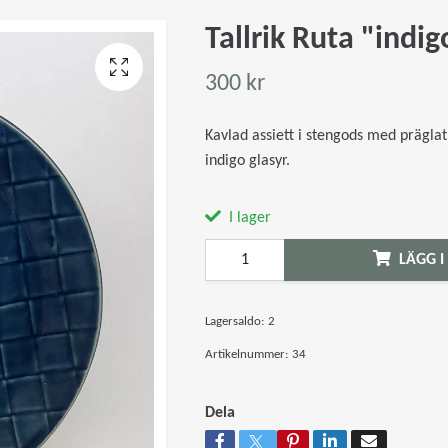
Tallrik Ruta "indig
300 kr
Kavlad assiett i stengods med prägla
indigo glasyr.
I lager
LÄGG I
Lagersaldo:
2
Artikelnummer:
34
Dela