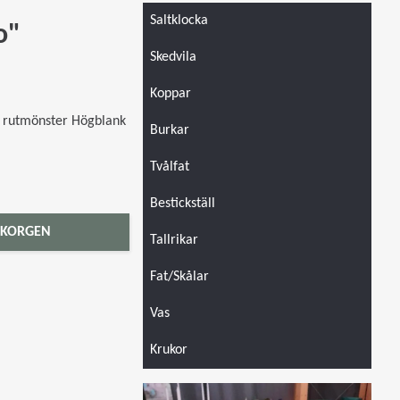
Saltklocka
o"
Skedvila
Koppar
t rutmönster Högblank
Burkar
Tvålfat
Bestickställ
 KORGEN
Tallrikar
Fat/Skålar
Vas
Krukor