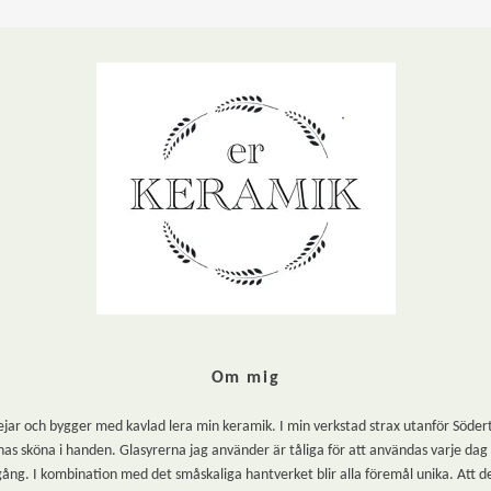
Om mig
r och bygger med kavlad lera min keramik. I min verkstad strax utanför Södertälje
as sköna i handen. Glasyrerna jag använder är tåliga för att användas varje dag oc
gång. I kombination med det småskaliga hantverket blir alla föremål unika. Att de