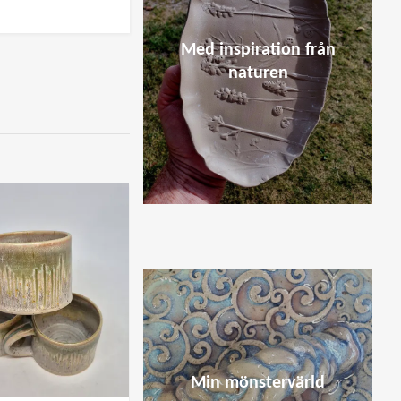
Med inspiration från
naturen
Min mönstervärld