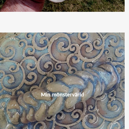
Min mönstervärld