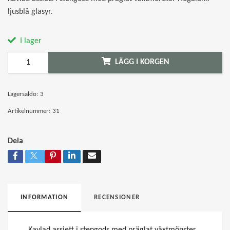
ljusblå glasyr.
I lager
LÄGG I KORGEN
Lagersaldo:
3
Artikelnummer:
31
Dela
INFORMATION
RECENSIONER
Kavlad assiett i stengods med präglat växtmönster