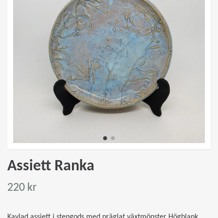
Assiett Ranka
220 kr
Kavlad assiett i stengods med präglat växtmönster Högblank