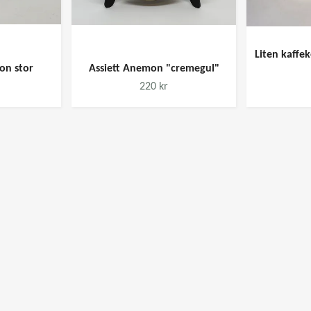
Liten kaffe
lon stor
Assiett Anemon "cremegul"
220 kr