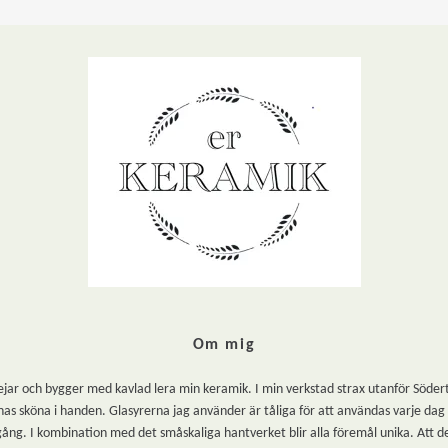
Om mig
r och bygger med kavlad lera min keramik. I min verkstad strax utanför Södertälje
as sköna i handen. Glasyrerna jag använder är tåliga för att användas varje dag oc
gång. I kombination med det småskaliga hantverket blir alla föremål unika. Att de