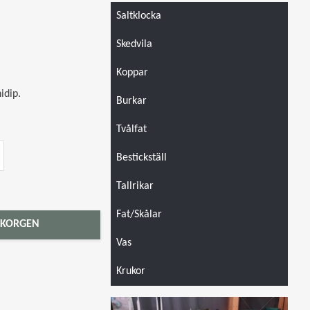
Saltklocka
Skedvila
Koppar
hidip.
Burkar
Tvålfat
Bestickställ
Tallrikar
Fat/Skålar
 KORGEN
Vas
Krukor