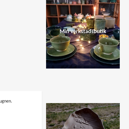
Min verkstadsbutik
nugnen.