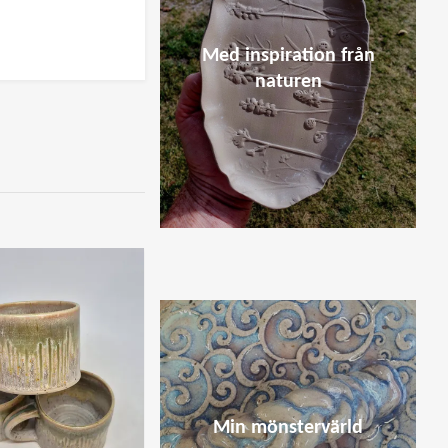
Med inspiration från
naturen
Min mönstervärld