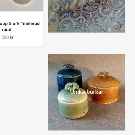
kopp Slurk "melerad
rand"
Fat "Tenmoku"
220 kr
450 kr
Unika burkar